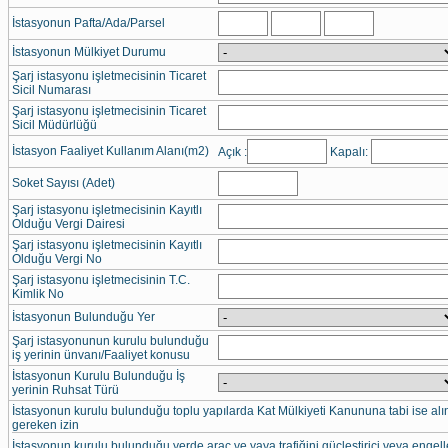
İstasyonun Pafta/Ada/Parsel
İstasyonun Mülkiyet Durumu
Şarj istasyonu işletmecisinin Ticaret
Sicil Numarası
Şarj istasyonu işletmecisinin Ticaret
Sicil Müdürlüğü
İstasyon Faaliyet Kullanım Alanı(m2)
Açık :
Kapalı:
Soket Sayısı (Adet)
Şarj istasyonu işletmecisinin Kayıtlı
Olduğu Vergi Dairesi
Şarj istasyonu işletmecisinin Kayıtlı
Olduğu Vergi No
Şarj istasyonu işletmecisinin T.C.
Kimlik No
İstasyonun Bulunduğu Yer
Şarj istasyonunun kurulu bulunduğu
iş yerinin ünvanı/Faaliyet konusu
İstasyonun Kurulu Bulunduğu İş
yerinin Ruhsat Türü
İstasyonun kurulu bulunduğu toplu yapılarda Kat Mülkiyeti Kanununa tabi ise al
gereken izin
İstasyonun kurulu bulunduğu yerde araç ve yaya trafiğini güçleştirici veya engell